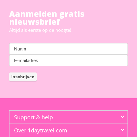
Aanmelden gratis
nieuwsbrief
Altijd als eerste op de hoogte!
Support & help
Over 1daytravel.com