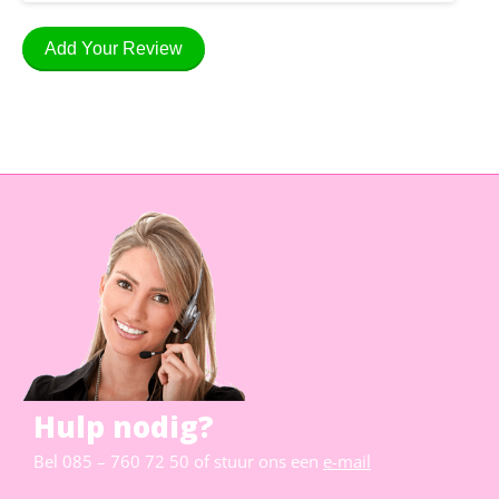
Add Your Review
Hulp nodig?
Bel
085 – 760 72 50
of stuur ons een
e-mail