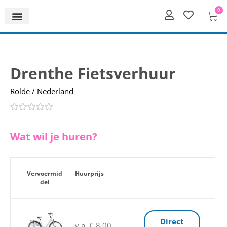
0
Drenthe Fietsverhuur
Rolde / Nederland
Wat wil je huren?
Vervoermid
Huurprijs
del
Direct
v.a. € 8,00