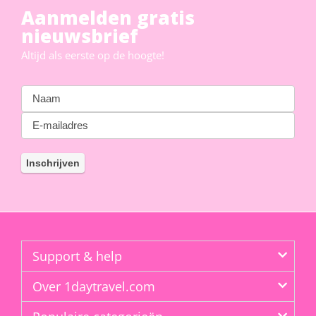
Aanmelden gratis
nieuwsbrief
Altijd als eerste op de hoogte!
Support & help
Over 1daytravel.com