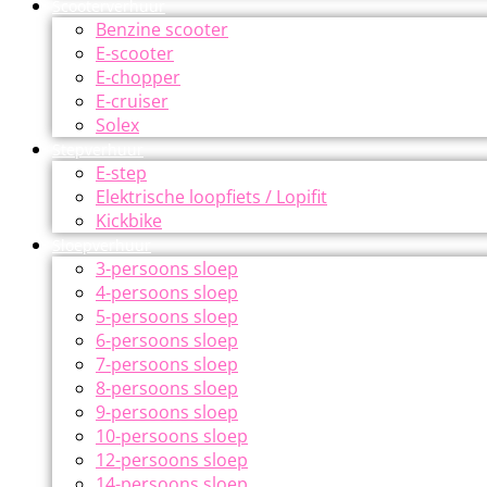
Scooterverhuur
Benzine scooter
E-scooter
E-chopper
E-cruiser
Solex
Stepverhuur
E-step
Elektrische loopfiets / Lopifit
Kickbike
Sloepverhuur
3-persoons sloep
4-persoons sloep
5-persoons sloep
6-persoons sloep
7-persoons sloep
8-persoons sloep
9-persoons sloep
10-persoons sloep
12-persoons sloep
14-persoons sloep