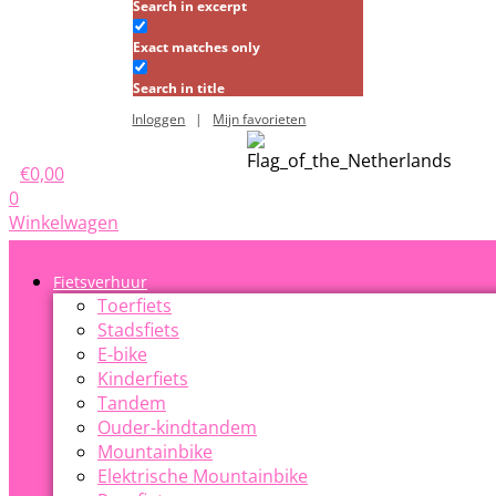
Search in excerpt
Exact matches only
Search in title
Inloggen
|
Mijn favorieten
€
0,00
0
Winkelwagen
Fietsverhuur
Toerfiets
Stadsfiets
E-bike
Kinderfiets
Tandem
Ouder-kindtandem
Mountainbike
Elektrische Mountainbike