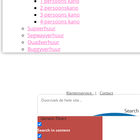
1 persoons kano
2-persoonskano
3-persoons kano
4-persoons kano
Supverhuur
Segwayverhuur
Quadverhuur
Buggyverhuur
Klantenservice
|
Contact
Search
Generic filters
Search in content