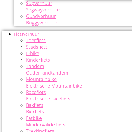
Supverhuur
Segwayverhuur
Quadverhuur
Buggyverhuur
Fietsverhuur
Toerfiets
Stadsfiets
E-bike
Kinderfiets
Tandem
Ouder-kindtandem
Mountainbike
Elektrische Mountainbike
Racefiets
Elektrische racefiets
Bakfiets
Bierfiets
Fatbike
Mindervalide fiets
Trekkingfiets