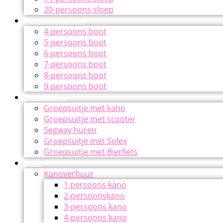
20-persoons sloep
Motorbootverhuur
4-persoons boot
5-persoons boot
6-persoons boot
7-persoons boot
8-persoons boot
9-persoons boot
Groepsuitjes
Groepsuitje met kano
Groepsuitje met scooter
Segway huren
Groepsuitje met Solex
Groepsuitje met Bierfiets
Meer
Kanoverhuur
1 persoons kano
2-persoonskano
3-persoons kano
4-persoons kano