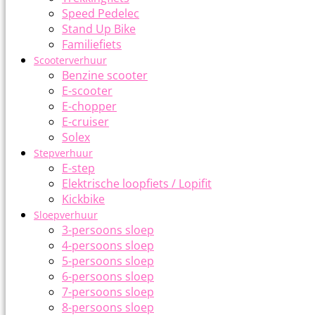
Speed Pedelec
Stand Up Bike
Familiefiets
Scooterverhuur
Benzine scooter
E-scooter
E-chopper
E-cruiser
Solex
Stepverhuur
E-step
Elektrische loopfiets / Lopifit
Kickbike
Sloepverhuur
3-persoons sloep
4-persoons sloep
5-persoons sloep
6-persoons sloep
7-persoons sloep
8-persoons sloep