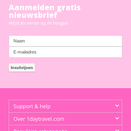
Aanmelden gratis
nieuwsbrief
Altijd als eerste op de hoogte!
Support & help
Over 1daytravel.com