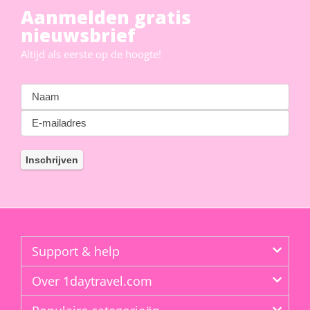
Aanmelden gratis
nieuwsbrief
Altijd als eerste op de hoogte!
Support & help
Over 1daytravel.com