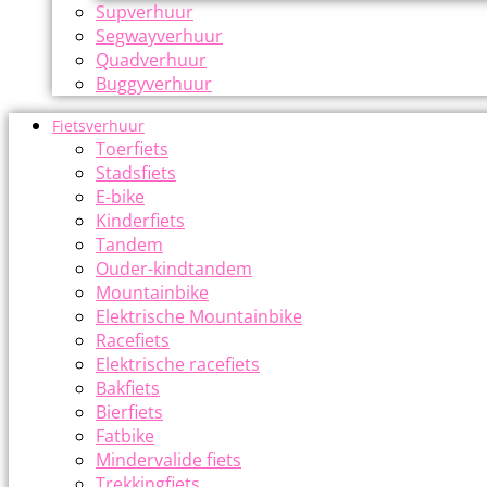
Supverhuur
Segwayverhuur
Quadverhuur
Buggyverhuur
Fietsverhuur
Toerfiets
Stadsfiets
E-bike
Kinderfiets
Tandem
Ouder-kindtandem
Mountainbike
Elektrische Mountainbike
Racefiets
Elektrische racefiets
Bakfiets
Bierfiets
Fatbike
Mindervalide fiets
Trekkingfiets