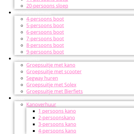
20-persoons sloep
Motorbootverhuur
4-persoons boot
5-persoons boot
6-persoons boot
7-persoons boot
8-persoons boot
9-persoons boot
Groepsuitjes
Groepsuitje met kano
Groepsuitje met scooter
Segway huren
Groepsuitje met Solex
Groepsuitje met Bierfiets
Meer
Kanoverhuur
1 persoons kano
2-persoonskano
3-persoons kano
4-persoons kano