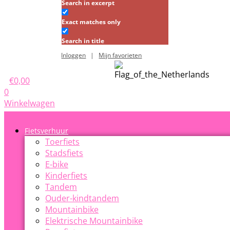
Search in excerpt
Exact matches only
Search in title
Inloggen
|
Mijn favorieten
€
0,00
0
Winkelwagen
Fietsverhuur
Toerfiets
Stadsfiets
E-bike
Kinderfiets
Tandem
Ouder-kindtandem
Mountainbike
Elektrische Mountainbike