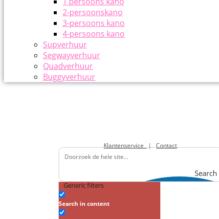
1 persoons kano
2-persoonskano
3-persoons kano
4-persoons kano
Supverhuur
Segwayverhuur
Quadverhuur
Buggyverhuur
Klantenservice
|
Contact
Search
Generic filters
Search in content