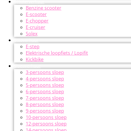
Scooterverhuur
Benzine scooter
E-scooter
E-chopper
E-cruiser
Solex
Stepverhuur
E-step
Elektrische loopfiets / Lopifit
Kickbike
Sloepverhuur
3-persoons sloep
4-persoons sloep
5-persoons sloep
6-persoons sloep
7-persoons sloep
8-persoons sloep
9-persoons sloep
10-persoons sloep
12-persoons sloep
14-persoons sloep