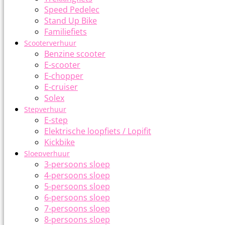
Speed Pedelec
Stand Up Bike
Familiefiets
Scooterverhuur
Benzine scooter
E-scooter
E-chopper
E-cruiser
Solex
Stepverhuur
E-step
Elektrische loopfiets / Lopifit
Kickbike
Sloepverhuur
3-persoons sloep
4-persoons sloep
5-persoons sloep
6-persoons sloep
7-persoons sloep
8-persoons sloep