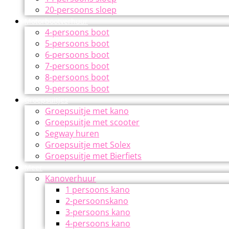
20-persoons sloep
Motorbootverhuur
4-persoons boot
5-persoons boot
6-persoons boot
7-persoons boot
8-persoons boot
9-persoons boot
Groepsuitjes
Groepsuitje met kano
Groepsuitje met scooter
Segway huren
Groepsuitje met Solex
Groepsuitje met Bierfiets
Meer
Kanoverhuur
1 persoons kano
2-persoonskano
3-persoons kano
4-persoons kano