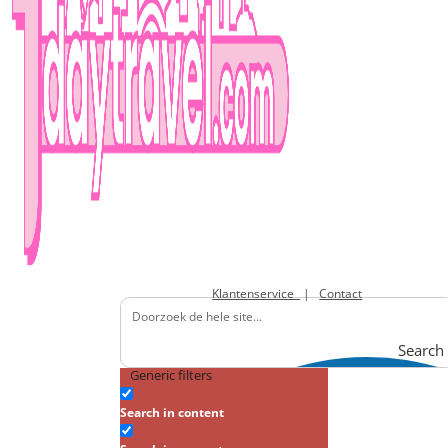
Klantenservice
|
Contact
Search
Generic filters
Search in content