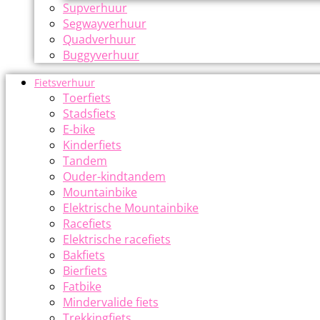
Supverhuur
Segwayverhuur
Quadverhuur
Buggyverhuur
Fietsverhuur
Toerfiets
Stadsfiets
E-bike
Kinderfiets
Tandem
Ouder-kindtandem
Mountainbike
Elektrische Mountainbike
Racefiets
Elektrische racefiets
Bakfiets
Bierfiets
Fatbike
Mindervalide fiets
Trekkingfiets