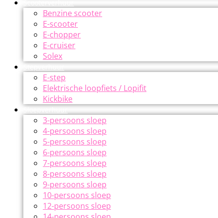
Scooterverhuur
Benzine scooter
E-scooter
E-chopper
E-cruiser
Solex
Stepverhuur
E-step
Elektrische loopfiets / Lopifit
Kickbike
Sloepverhuur
3-persoons sloep
4-persoons sloep
5-persoons sloep
6-persoons sloep
7-persoons sloep
8-persoons sloep
9-persoons sloep
10-persoons sloep
12-persoons sloep
14-persoons sloep