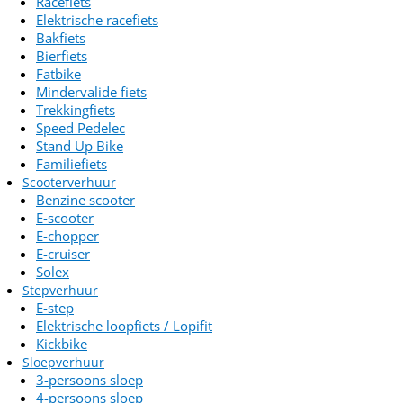
Racefiets
Elektrische racefiets
Bakfiets
Bierfiets
Fatbike
Mindervalide fiets
Trekkingfiets
Speed Pedelec
Stand Up Bike
Familiefiets
Scooterverhuur
Benzine scooter
E-scooter
E-chopper
E-cruiser
Solex
Stepverhuur
E-step
Elektrische loopfiets / Lopifit
Kickbike
Sloepverhuur
3-persoons sloep
4-persoons sloep