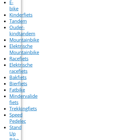
E-
bike
Kinderfiets
Tandem
Ouder-
kindtandem
Mountainbike
Elektrische
Mountainbike
Racefiets
Elektrische
racefiets
Bakfiets
Bierfiets
Fatbike
Mindervalide
fiets
Trekkingfiets
Speed
Pedelec
Stand
Up
Bike