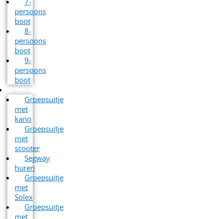
7-
persoons
boot
8-
persoons
boot
9-
persoons
boot
Groepsuitjes
Groepsuitje
met
kano
Groepsuitje
met
scooter
Segway
huren
Groepsuitje
met
Solex
Groepsuitje
met