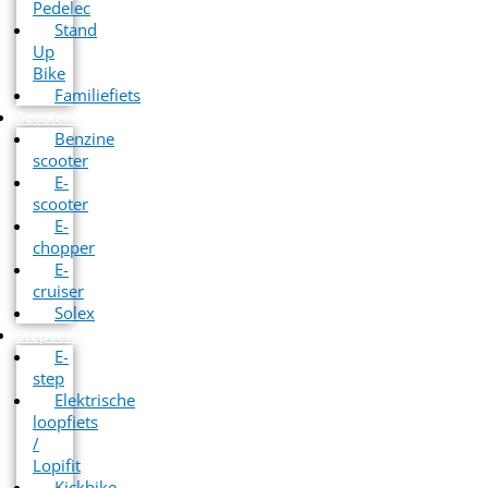
Pedelec
Stand
Up
Bike
Familiefiets
Scooterverhuur
Benzine
scooter
E-
scooter
E-
chopper
E-
cruiser
Solex
Stepverhuur
E-
step
Elektrische
loopfiets
/
Lopifit
Kickbike