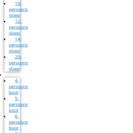
10-
persoons
sloep
12-
persoons
sloep
14-
persoons
sloep
20-
persoons
sloep
Motorbootverhuur
4-
persoons
boot
5-
persoons
boot
6-
persoons
boot