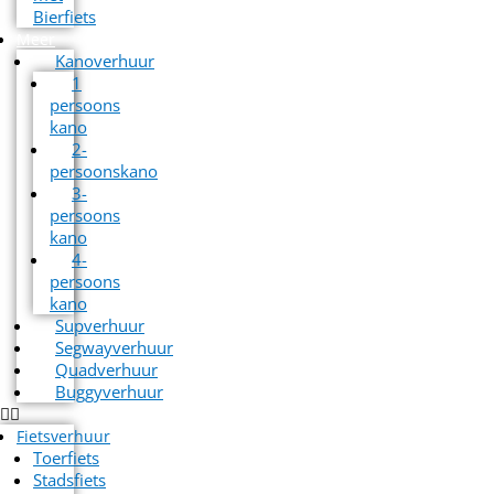
Bierfiets
Meer
Kanoverhuur
1
persoons
kano
2-
persoonskano
3-
persoons
kano
4-
persoons
kano
Supverhuur
Segwayverhuur
Quadverhuur
Buggyverhuur
Fietsverhuur
Toerfiets
Stadsfiets