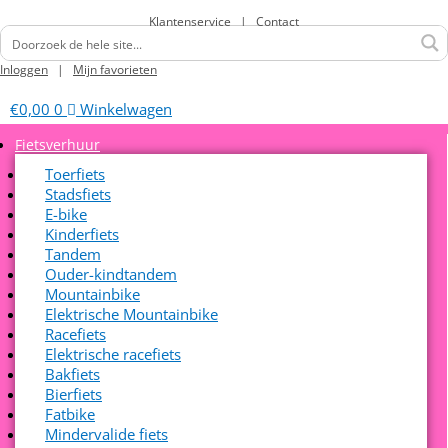
Klantenservice
|
Contact
Inloggen
|
Mijn favorieten
€
0,00
0
Winkelwagen
Fietsverhuur
Toerfiets
Stadsfiets
E-bike
Kinderfiets
Tandem
Ouder-kindtandem
Mountainbike
Elektrische Mountainbike
Racefiets
Elektrische racefiets
Bakfiets
Bierfiets
Fatbike
Mindervalide fiets