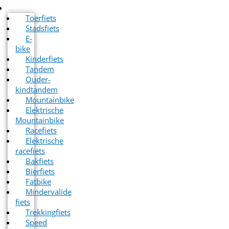
Fietsverhuur
Toerfiets
Stadsfiets
E-
bike
Kinderfiets
Tandem
Ouder-
kindtandem
Mountainbike
Elektrische
Mountainbike
Racefiets
Elektrische
racefiets
Bakfiets
Bierfiets
Fatbike
Mindervalide
fiets
Trekkingfiets
Speed