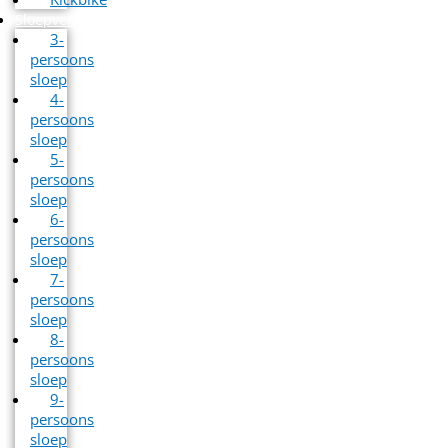
Sloepverhuur
3-
persoons
sloep
4-
persoons
sloep
5-
persoons
sloep
6-
persoons
sloep
7-
persoons
sloep
8-
persoons
sloep
9-
persoons
sloep