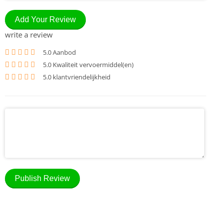
Add Your Review
write a review
5
.0 Aanbod
5
.0 Kwaliteit vervoermiddel(en)
5
.0 klantvriendelijkheid
Publish Review