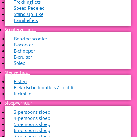
Trekkingfiets
Speed Pedelec
Stand Up Bike
Familiefiets
Scooterverhuur
Benzine scooter
E-scooter
E-chopper
E-cruiser
Solex
Stepverhuur
E-step
Elektrische loopfiets / Lopifit
Kickbike
Sloepverhuur
3-persoons sloep
4-persoons sloep
5-persoons sloep
6-persoons sloep
7-persoons sloep