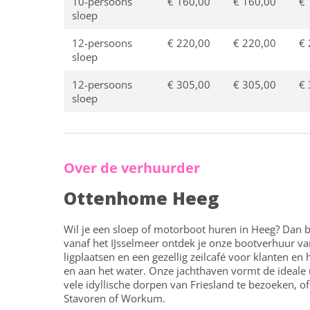
10-persoons
€ 160,00
€ 160,00
€ 
sloep
12-persoons
€ 220,00
€ 220,00
€ 
sloep
12-persoons
€ 305,00
€ 305,00
€ 
sloep
Over de verhuurder
Ottenhome Heeg
Wil je een sloep of motorboot huren in Heeg? Dan b
vanaf het IJsselmeer ontdek je onze bootverhuur v
ligplaatsen en een gezellig zeilcafé voor klanten e
en aan het water. Onze jachthaven vormt de ideale
vele idyllische dorpen van Friesland te bezoeken, o
Stavoren of Workum.