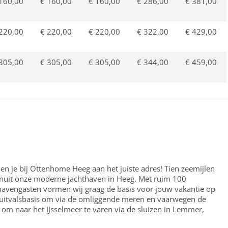
160,00
€ 160,00
€ 160,00
€ 286,00
€ 381,00
220,00
€ 220,00
€ 220,00
€ 322,00
€ 429,00
305,00
€ 305,00
€ 305,00
€ 344,00
€ 459,00
en je bij Ottenhome Heeg aan het juiste adres! Tien zeemijlen
anuit onze moderne jachthaven in Heeg. Met ruim 100
n havengasten vormen wij graag de basis voor jouw vakantie op
 uitvalsbasis om via de omliggende meren en vaarwegen de
f om naar het IJsselmeer te varen via de sluizen in Lemmer,