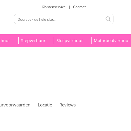
Klantenservice
|
Contact
rhuur
Stepverhuur
Sloepverhuur
Motorbootverhuur
urvoorwaarden
Locatie
Reviews