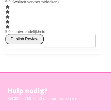
5
.0 Kwaliteit vervoermiddel(en)
5
.0 klantvriendelijkheid
Publish Review
Hulp nodig?
Bel
085 – 760 72 50
of stuur ons een
e-mail