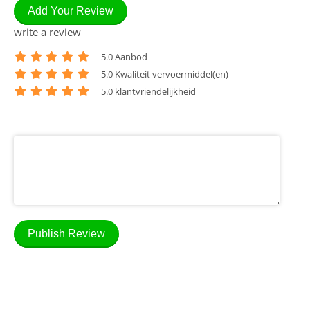
Add Your Review
write a review
5
.0 Aanbod
5
.0 Kwaliteit vervoermiddel(en)
5
.0 klantvriendelijkheid
Publish Review