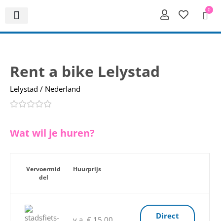
0
Rent a bike Lelystad
Lelystad / Nederland
Wat wil je huren?
Vervoermid
Huurprijs
del
Direct
v.a. € 15,00