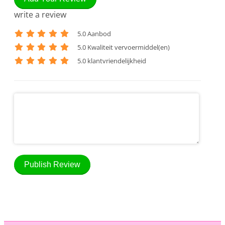
write a review
5
.0 Aanbod
5
.0 Kwaliteit vervoermiddel(en)
5
.0 klantvriendelijkheid
Publish Review