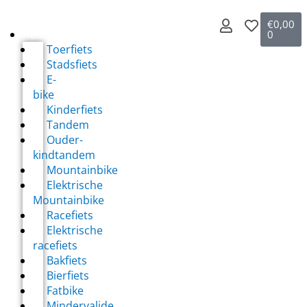
€
0,00
0
Fietsverhuur
Toerfiets
Stadsfiets
E-
bike
Kinderfiets
Tandem
Ouder-
kindtandem
Mountainbike
Elektrische
Mountainbike
Racefiets
Elektrische
racefiets
Bakfiets
Bierfiets
Fatbike
Mindervalide