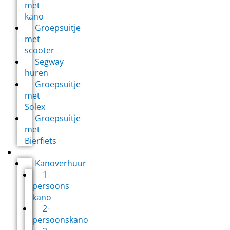
met
kano
Groepsuitje
met
scooter
Segway
huren
Groepsuitje
met
Solex
Groepsuitje
met
Bierfiets
Meer
Kanoverhuur
1
persoons
kano
2-
persoonskano