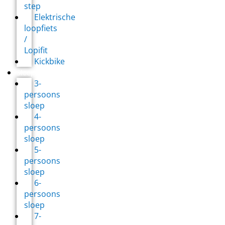
step
Elektrische
loopfiets
/
Lopifit
Kickbike
Sloepverhuur
3-
persoons
sloep
4-
persoons
sloep
5-
persoons
sloep
6-
persoons
sloep
7-