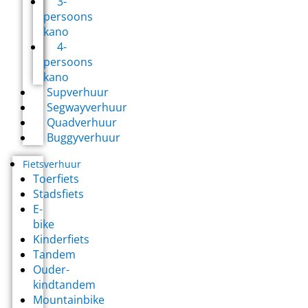
3-
persoons
kano
4-
persoons
kano
Supverhuur
Segwayverhuur
Quadverhuur
Buggyverhuur
Fietsverhuur
Toerfiets
Stadsfiets
E-
bike
Kinderfiets
Tandem
Ouder-
kindtandem
Mountainbike