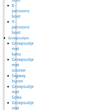
boot
8-
persoons
boot
9-
persoons
boot
Groepsuitjes
Groepsuitje
met
kano
Groepsuitje
met
scooter
Segway
huren
Groepsuitje
met
Solex
Groepsuitje
met