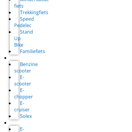
fiets
Trekkingfiets
Speed
Pedelec
Stand
Up
Bike
Familiefiets
Scooterverhuur
Benzine
scooter
E-
scooter
E-
chopper
E-
cruiser
Solex
Stepverhuur
E-