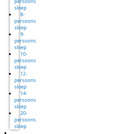
persoons
sloep
8-
persoons
sloep
9-
persoons
sloep
10-
persoons
sloep
12-
persoons
sloep
14-
persoons
sloep
20-
persoons
sloep
Motorbootverhuur