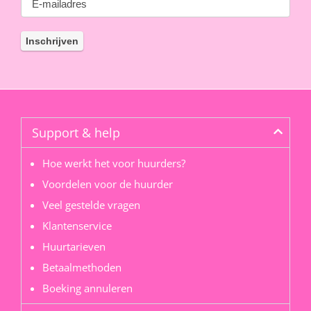
Support & help
Hoe werkt het voor huurders?
Voordelen voor de huurder
Veel gestelde vragen
Klantenservice
Huurtarieven
Betaalmethoden
Boeking annuleren