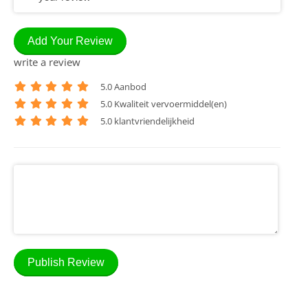
Add Your Review
write a review
5
.0 Aanbod
5
.0 Kwaliteit vervoermiddel(en)
5
.0 klantvriendelijkheid
Publish Review