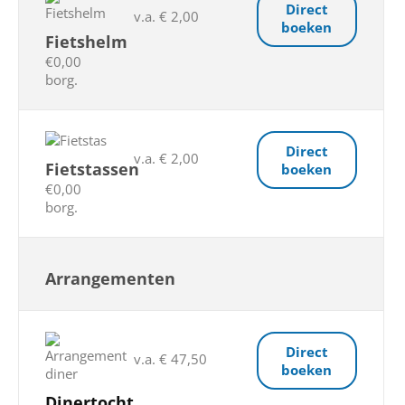
Direct
v.a. € 2,00
boeken
Fietshelm
€0,00
borg.
Direct
v.a. € 2,00
Fietstassen
boeken
€0,00
borg.
Arrangementen
Direct
v.a. € 47,50
boeken
Dinertocht