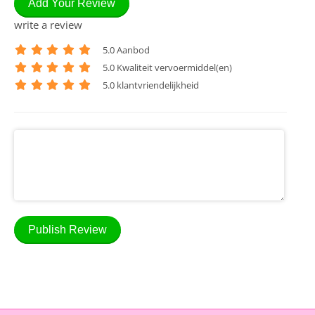
Add Your Review
write a review
5
.0 Aanbod
5
.0 Kwaliteit vervoermiddel(en)
5
.0 klantvriendelijkheid
Publish Review