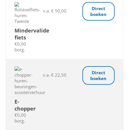
Direct
v.a. € 50,00
boeken
Mindervalide
fiets
€0,00
borg.
Direct
v.a. € 22,50
boeken
E-
chopper
€0,00
borg.