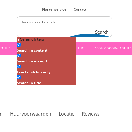
Klantenservice
|
Contact
Search
Generic filters
rhuur
Stepverhuur
Sloepverhuur
Motorbootverhuur
Search in content
Search in excerpt
Exact matches only
Search in title
an
Huurvoorwaarden
Locatie
Reviews