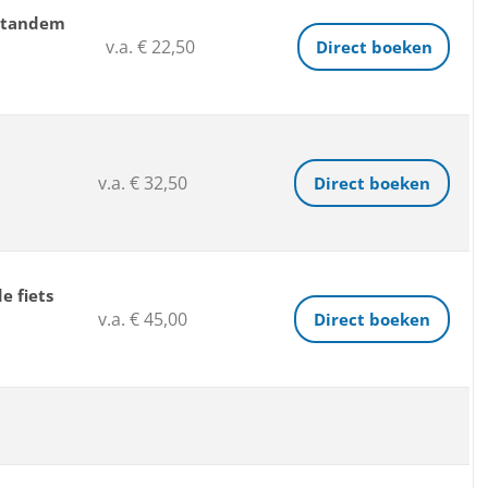
dtandem
v.a. € 22,50
Direct boeken
v.a. € 32,50
Direct boeken
e fiets
v.a. € 45,00
Direct boeken