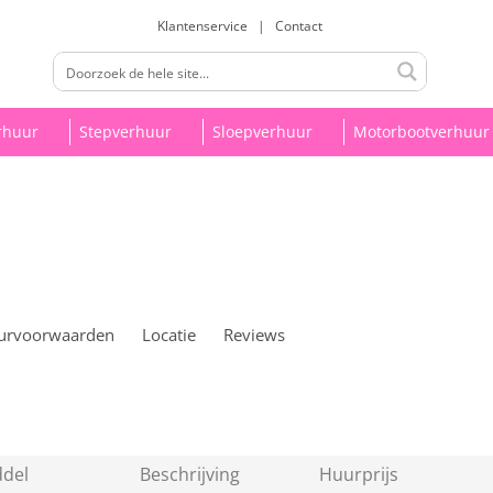
Klantenservice
|
Contact
rhuur
Stepverhuur
Sloepverhuur
Motorbootverhuur
urvoorwaarden
Locatie
Reviews
del
Beschrijving
Huurprijs