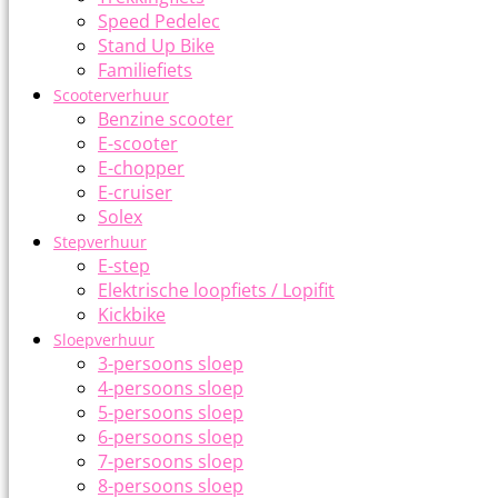
Speed Pedelec
Stand Up Bike
Familiefiets
Scooterverhuur
Benzine scooter
E-scooter
E-chopper
E-cruiser
Solex
Stepverhuur
E-step
Elektrische loopfiets / Lopifit
Kickbike
Sloepverhuur
3-persoons sloep
4-persoons sloep
5-persoons sloep
6-persoons sloep
7-persoons sloep
8-persoons sloep