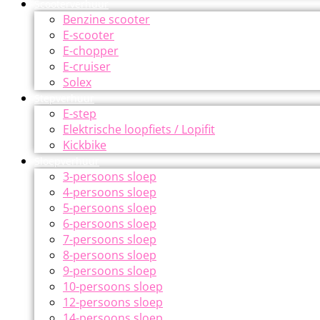
Scooterverhuur
Benzine scooter
E-scooter
E-chopper
E-cruiser
Solex
Stepverhuur
E-step
Elektrische loopfiets / Lopifit
Kickbike
Sloepverhuur
3-persoons sloep
4-persoons sloep
5-persoons sloep
6-persoons sloep
7-persoons sloep
8-persoons sloep
9-persoons sloep
10-persoons sloep
12-persoons sloep
14-persoons sloep