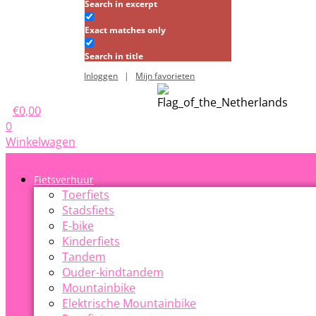
Search in excerpt
Exact matches only
Search in title
Inloggen
|
Mijn favorieten
€
0,00
0
Winkelwagen
Fietsverhuur
Toerfiets
Stadsfiets
E-bike
Kinderfiets
Tandem
Ouder-kindtandem
Mountainbike
Elektrische Mountainbike