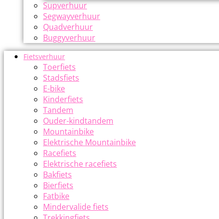
Supverhuur
Segwayverhuur
Quadverhuur
Buggyverhuur
Fietsverhuur
Toerfiets
Stadsfiets
E-bike
Kinderfiets
Tandem
Ouder-kindtandem
Mountainbike
Elektrische Mountainbike
Racefiets
Elektrische racefiets
Bakfiets
Bierfiets
Fatbike
Mindervalide fiets
Trekkingfiets