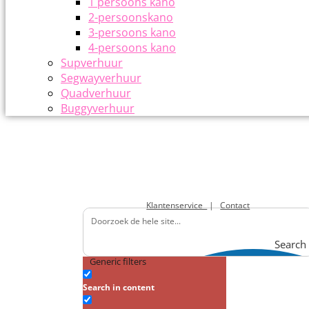
1 persoons kano
2-persoonskano
3-persoons kano
4-persoons kano
Supverhuur
Segwayverhuur
Quadverhuur
Buggyverhuur
Klantenservice
|
Contact
Search
Generic filters
Search in content