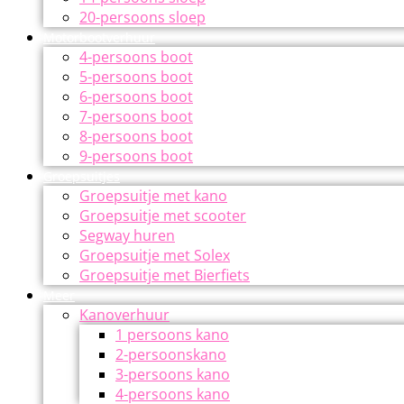
20-persoons sloep
Motorbootverhuur
4-persoons boot
5-persoons boot
6-persoons boot
7-persoons boot
8-persoons boot
9-persoons boot
Groepsuitjes
Groepsuitje met kano
Groepsuitje met scooter
Segway huren
Groepsuitje met Solex
Groepsuitje met Bierfiets
Meer
Kanoverhuur
1 persoons kano
2-persoonskano
3-persoons kano
4-persoons kano