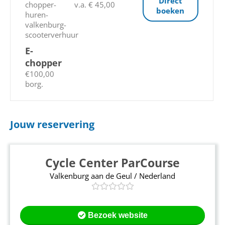
Direct
v.a. € 45,00
boeken
E-
chopper
€100,00
borg.
Jouw reservering
Cycle Center ParCourse
Valkenburg aan de Geul / Nederland
Bezoek website