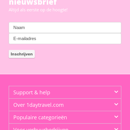
nieuwsbrief
Altijd als eerste op de hoogte!
Support & help
Over 1daytravel.com
Populaire categorieën
Voor verhuurbedrijven