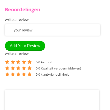
Beoordelingen
write a review
Add Your Review
write a review
5
.0 Aanbod
5
.0 Kwaliteit vervoermiddel(en)
5
.0 klantvriendelijkheid