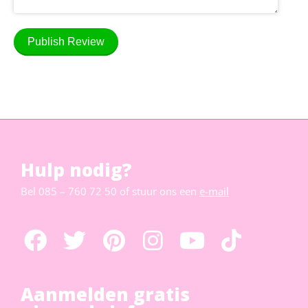
Publish Review
Hulp nodig?
Bel
085 – 760 72 50
of stuur ons een
e-mail
Aanmelden gratis