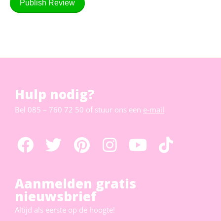
Publish Review
Hulp nodig?
Bel
085 – 760 72 50
of stuur ons een
e-mail
Aanmelden gratis
nieuwsbrief
Altijd als eerste op de hoogte!