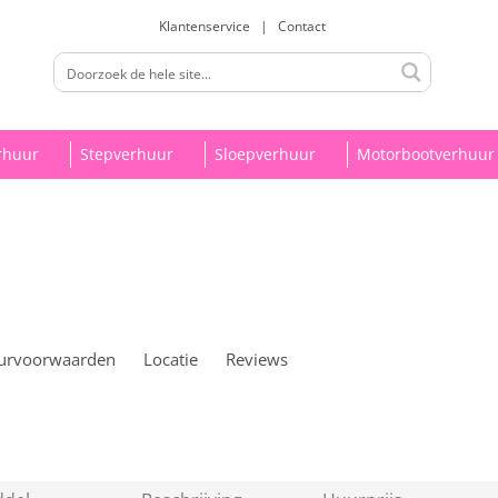
Klantenservice
|
Contact
rhuur
Stepverhuur
Sloepverhuur
Motorbootverhuur
urvoorwaarden
Locatie
Reviews