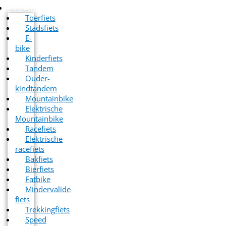
Fietsverhuur
Toerfiets
Stadsfiets
E-
bike
Kinderfiets
Tandem
Ouder-
kindtandem
Mountainbike
Elektrische
Mountainbike
Racefiets
Elektrische
racefiets
Bakfiets
Bierfiets
Fatbike
Mindervalide
fiets
Trekkingfiets
Speed