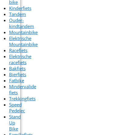
bike
Kinderfiets
Tandem
Ouder-
kindtandem
Mountainbike
Elektrische
Mountainbike
Racefiets
Elektrische
racefiets
Bakfiets
Bierfiets
Fatbike
Mindervalide
fiets
Trekkingfiets
Speed
Pedelec
Stand
Up
Bike
Familiefiets