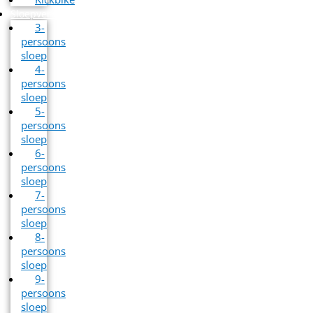
Sloepverhuur
3-
persoons
sloep
4-
persoons
sloep
5-
persoons
sloep
6-
persoons
sloep
7-
persoons
sloep
8-
persoons
sloep
9-
persoons
sloep