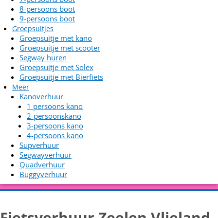
8-persoons boot
9-persoons boot
Groepsuitjes
Groepsuitje met kano
Groepsuitje met scooter
Segway huren
Groepsuitje met Solex
Groepsuitje met Bierfiets
Meer
Kanoverhuur
1 persoons kano
2-persoonskano
3-persoons kano
4-persoons kano
Supverhuur
Segwayverhuur
Quadverhuur
Buggyverhuur
Fietsverhuur Zeelen Vlieland