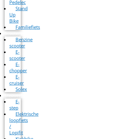
Pedelec
Stand
Up
Bike
Familiefiets
Scooterverhuur
Benzine
scooter
E-
scooter
E-
chopper
E-
cruiser
Solex
Stepverhuur
E-
step
Elektrische
loopfiets
/
Lopifit
Kickbike