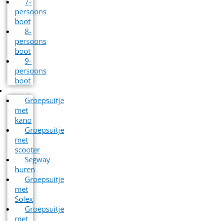
7-
persoons
boot
8-
persoons
boot
9-
persoons
boot
Groepsuitjes
Groepsuitje
met
kano
Groepsuitje
met
scooter
Segway
huren
Groepsuitje
met
Solex
Groepsuitje
met