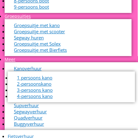
8-persoons boot
9-persoons boot
Groepsuitjes
Groepsuitje met kano
Groepsuitje met scooter
Segway huren
Groepsuitje met Solex
Groepsuitje met Bierfiets
Meer
Kanoverhuur
1 persoons kano
2-persoonskano
3-persoons kano
4-persoons kano
Supverhuur
Segwayverhuur
Quadverhuur
Buggyverhuur
Fietsverhuur