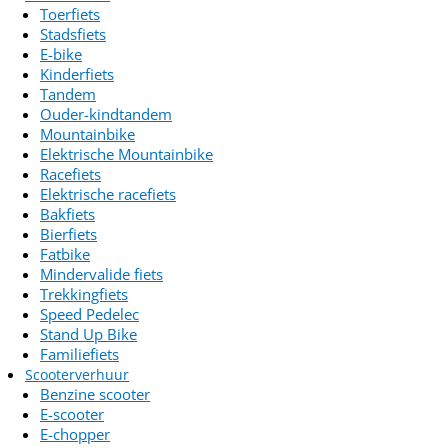
Toerfiets
Stadsfiets
E-bike
Kinderfiets
Tandem
Ouder-kindtandem
Mountainbike
Elektrische Mountainbike
Racefiets
Elektrische racefiets
Bakfiets
Bierfiets
Fatbike
Mindervalide fiets
Trekkingfiets
Speed Pedelec
Stand Up Bike
Familiefiets
Scooterverhuur
Benzine scooter
E-scooter
E-chopper