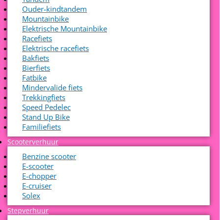
Ouder-kindtandem
Mountainbike
Elektrische Mountainbike
Racefiets
Elektrische racefiets
Bakfiets
Bierfiets
Fatbike
Mindervalide fiets
Trekkingfiets
Speed Pedelec
Stand Up Bike
Familiefiets
Scooterverhuur
Benzine scooter
E-scooter
E-chopper
E-cruiser
Solex
Stepverhuur