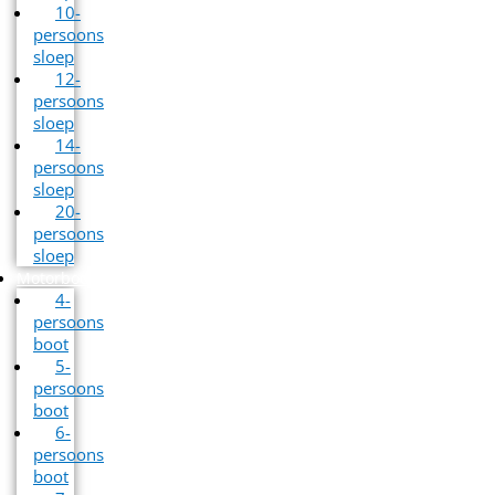
10-
persoons
sloep
12-
persoons
sloep
14-
persoons
sloep
20-
persoons
sloep
Motorbootverhuur
4-
persoons
boot
5-
persoons
boot
6-
persoons
boot