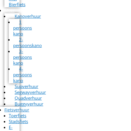
Bierfiets
Meer
Kanoverhuur
1
persoons
kano
2-
persoonskano
3-
persoons
kano
4-
persoons
kano
Supverhuur
Segwayverhuur
Quadverhuur
Buggyverhuur
Fietsverhuur
Toerfiets
Stadsfiets
E-