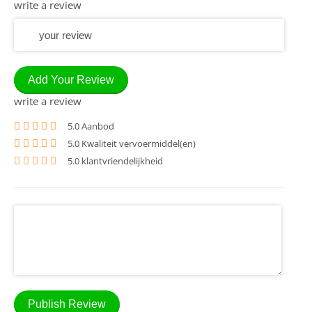
write a review
Add Your Review
write a review
5
.0 Aanbod
5
.0 Kwaliteit vervoermiddel(en)
5
.0 klantvriendelijkheid
Publish Review