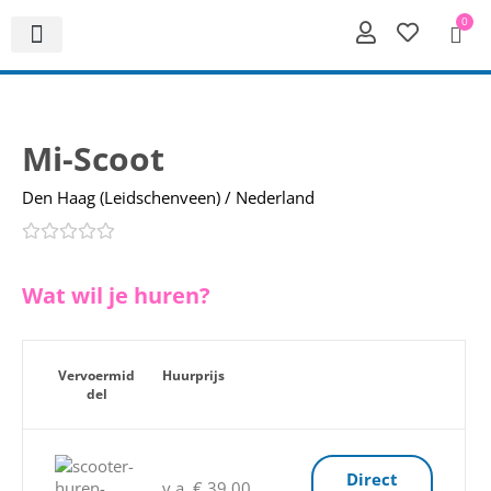
0
Mi-Scoot
Den Haag (Leidschenveen) / Nederland
Wat wil je huren?
Vervoermid
Huurprijs
del
Direct
v.a. € 39,00