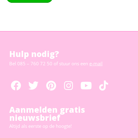
Hulp nodig?
Bel
085 – 760 72 50
of stuur ons een
e-mail
Aanmelden gratis
nieuwsbrief
Altijd als eerste op de hoogte!