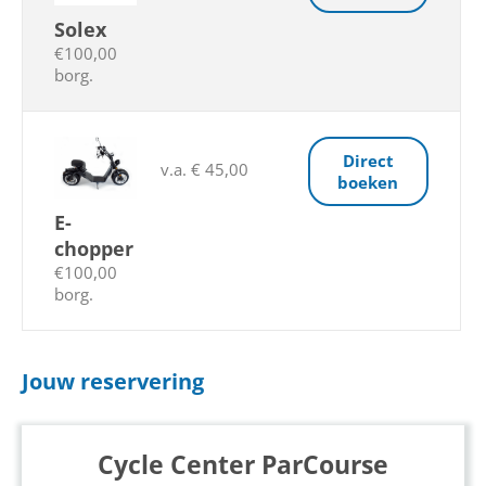
Solex
€100,00
borg.
Direct
v.a. € 45,00
boeken
E-
chopper
€100,00
borg.
Jouw reservering
Cycle Center ParCourse