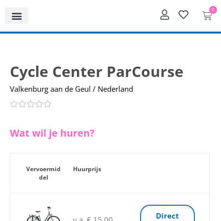
0
Cycle Center ParCourse
Valkenburg aan de Geul / Nederland
Wat wil je huren?
Vervoermid
Huurprijs
del
Direct
v.a. € 15,00