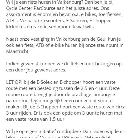
Wil je een fiets huren in Valkenburg? Dan ben je bij
Cycle Center ParCourse aan het juiste adres. Ons
assortiment is enorm en bevat o.a. e-bikes, toerfietsen,
ATB's, Vespa's, (e-) scooters, E-Solexen, E-chopper
kickbikes en racefietsen Voor elk wat wils.
Naast onze vestiging in Valkenburg aan de Geul kun je
ook een fiets, ATB of e-bike huren bij onze steunpunt in
Maastricht.
Indien gewenst kunnen we de fietsen ook bezorgen op
een door jou gewenst adres.
LET OP: bij de
E-Solex en E-chopper
hoort een vaste
route met een besteding tussen de 2,5 en 4 uur. Deze
mooie route brengt je door de prachtige Limburgse
natuur met legio mogelijkheden om een pitstop te
maken. Bij de
E-Chopper
hoort een vaste route van circa
3 uur rijden. Er is ook een optie om 3 uur te huren met
een vaste route van 1,5 uur.
Wil je op eigen initiatief rondrijden? Dan raden wij de e-
bike, scooter of Vespa aan! Rijbewijs AM verplicht.