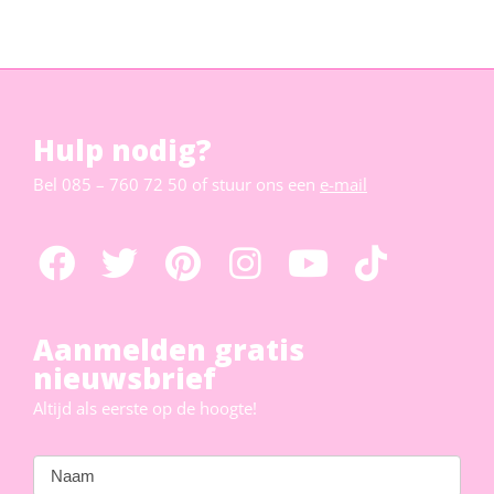
Hulp nodig?
Bel
085 – 760 72 50
of stuur ons een
e-mail
Aanmelden gratis
nieuwsbrief
Altijd als eerste op de hoogte!