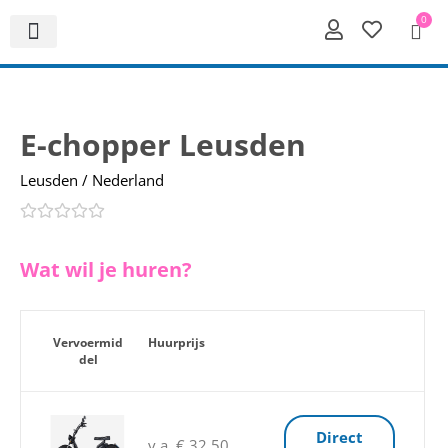
0
E-chopper Leusden
Leusden / Nederland
Wat wil je huren?
Vervoermid
Huurprijs
del
Direct
v.a. € 32,50