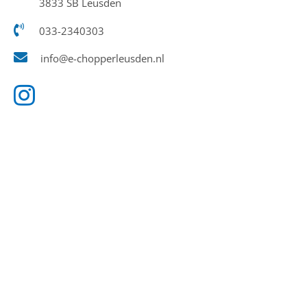
3833 SB Leusden
033-2340303
info@e-chopperleusden.nl