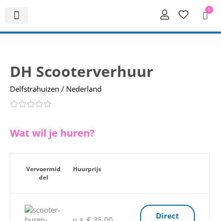
0
DH Scooterverhuur
Delfstrahuizen / Nederland
Wat wil je huren?
Vervoermid
Huurprijs
del
Direct
v.a. € 35,00