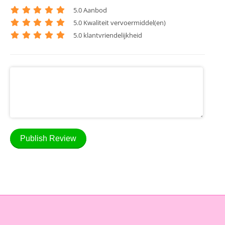
5
.0 Aanbod
5
.0 Kwaliteit vervoermiddel(en)
5
.0 klantvriendelijkheid
Publish Review