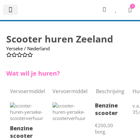
0
Scooter huren Zeeland
Yerseke / Nederland
Wat wil je huren?
Vervoermiddel
Vervoermiddel
Beschrijving
Huu
Benzine
v.a
35,
scooter
€200,00
Benzine
borg.
scooter