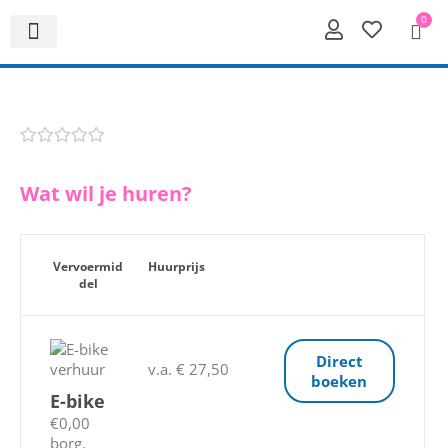
0
Wat wil je huren?
Vervoermid
Huurprijs
del
Direct
v.a. € 27,50
boeken
E-bike
€0,00
borg.