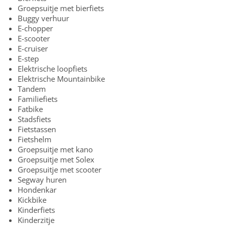
Groepsuitje met bierfiets
Buggy verhuur
E-chopper
E-scooter
E-cruiser
E-step
Elektrische loopfiets
Elektrische Mountainbike
Tandem
Familiefiets
Fatbike
Stadsfiets
Fietstassen
Fietshelm
Groepsuitje met kano
Groepsuitje met Solex
Groepsuitje met scooter
Segway huren
Hondenkar
Kickbike
Kinderfiets
Kinderzitje