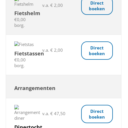
Direct
v.a. € 2,00
boeken
Fietshelm
€0,00
borg.
Direct
v.a. € 2,00
Fietstassen
boeken
€0,00
borg.
Arrangementen
Direct
v.a. € 47,50
boeken
Dinertocht