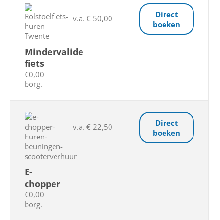
Direct
v.a. € 50,00
boeken
Mindervalide
fiets
€0,00
borg.
Direct
v.a. € 22,50
boeken
E-
chopper
€0,00
borg.