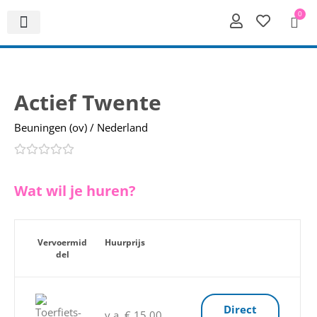
0
Actief Twente
Beuningen (ov) / Nederland
Wat wil je huren?
Vervoermid
Huurprijs
del
Direct
v.a. € 15,00