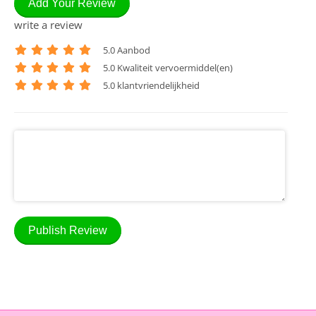
Add Your Review
write a review
5
.0 Aanbod
5
.0 Kwaliteit vervoermiddel(en)
5
.0 klantvriendelijkheid
Publish Review