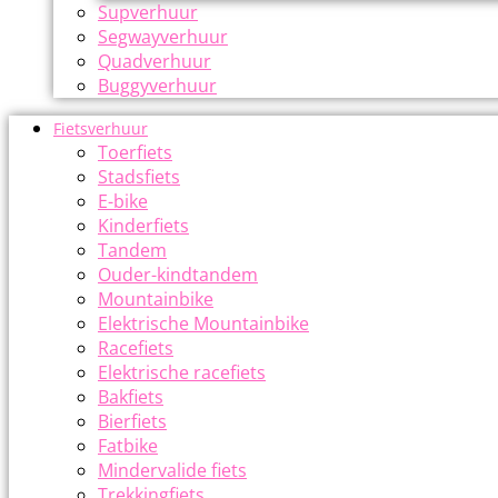
Supverhuur
Segwayverhuur
Quadverhuur
Buggyverhuur
Fietsverhuur
Toerfiets
Stadsfiets
E-bike
Kinderfiets
Tandem
Ouder-kindtandem
Mountainbike
Elektrische Mountainbike
Racefiets
Elektrische racefiets
Bakfiets
Bierfiets
Fatbike
Mindervalide fiets
Trekkingfiets