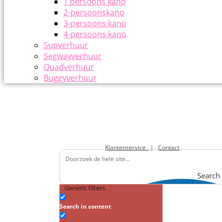
1 persoons kano
2-persoonskano
3-persoons kano
4-persoons kano
Supverhuur
Segwayverhuur
Quadverhuur
Buggyverhuur
Klantenservice
|
Contact
Search
Generic filters
Search in content