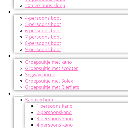
20-persoons sloep
Motorbootverhuur
4-persoons boot
5-persoons boot
6-persoons boot
7-persoons boot
8-persoons boot
9-persoons boot
Groepsuitjes
Groepsuitje met kano
Groepsuitje met scooter
Segway huren
Groepsuitje met Solex
Groepsuitje met Bierfiets
Meer
Kanoverhuur
1 persoons kano
2-persoonskano
3-persoons kano
4-persoons kano