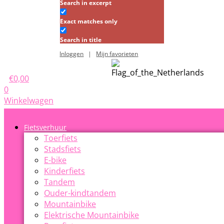
Search in excerpt
Exact matches only
Search in title
Inloggen
|
Mijn favorieten
€
0,00
0
Winkelwagen
Fietsverhuur
Toerfiets
Stadsfiets
E-bike
Kinderfiets
Tandem
Ouder-kindtandem
Mountainbike
Elektrische Mountainbike