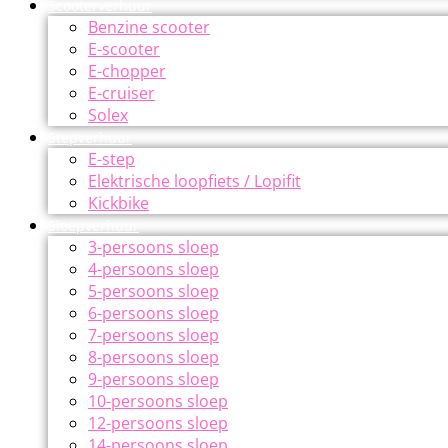
Scooterverhuur
Benzine scooter
E-scooter
E-chopper
E-cruiser
Solex
Stepverhuur
E-step
Elektrische loopfiets / Lopifit
Kickbike
Sloepverhuur
3-persoons sloep
4-persoons sloep
5-persoons sloep
6-persoons sloep
7-persoons sloep
8-persoons sloep
9-persoons sloep
10-persoons sloep
12-persoons sloep
14-persoons sloep