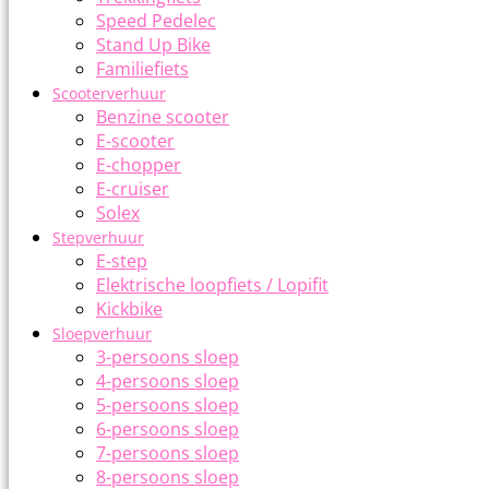
Speed Pedelec
Stand Up Bike
Familiefiets
Scooterverhuur
Benzine scooter
E-scooter
E-chopper
E-cruiser
Solex
Stepverhuur
E-step
Elektrische loopfiets / Lopifit
Kickbike
Sloepverhuur
3-persoons sloep
4-persoons sloep
5-persoons sloep
6-persoons sloep
7-persoons sloep
8-persoons sloep