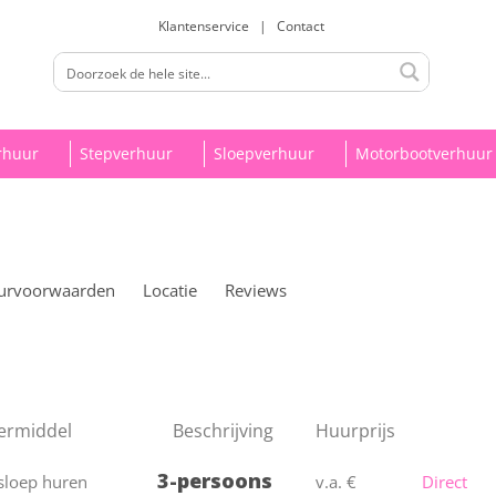
Klantenservice
|
Contact
rhuur
Stepverhuur
Sloepverhuur
Motorbootverhuur
urvoorwaarden
Locatie
Reviews
ermiddel
Beschrijving
Huurprijs
3-persoons
v.a. €
Direct