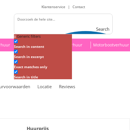
Klantenservice
|
Contact
Search
Generic filters
rhuur
Stepverhuur
Sloepverhuur
Motorbootverhuur
Search in content
Search in excerpt
Exact matches only
Search in title
urvoorwaarden
Locatie
Reviews
Huurprijs