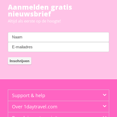
Aanmelden gratis
nieuwsbrief
Altijd als eerste op de hoogte!
Support & help
Over 1daytravel.com