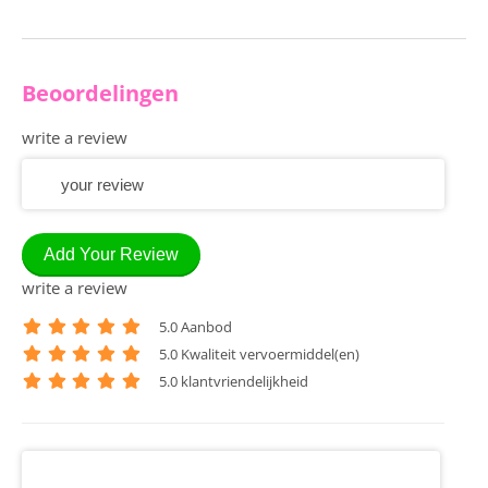
Beoordelingen
write a review
Add Your Review
write a review
5
.0 Aanbod
5
.0 Kwaliteit vervoermiddel(en)
5
.0 klantvriendelijkheid