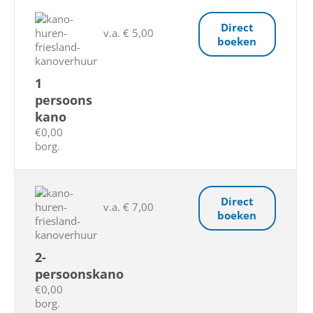
Direct
v.a. € 5,00
boeken
1
persoons
kano
€0,00
borg.
Direct
v.a. € 7,00
boeken
2-
persoonskano
€0,00
borg.