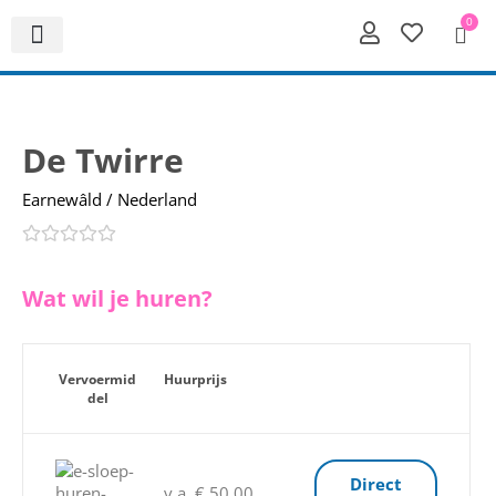
0
De Twirre
Earnewâld / Nederland
Wat wil je huren?
Vervoermid
Huurprijs
del
Direct
v.a. € 50,00