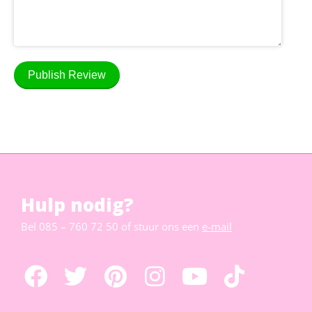
Publish Review
Hulp nodig?
Bel
085 – 760 72 50
of stuur ons een
e-mail