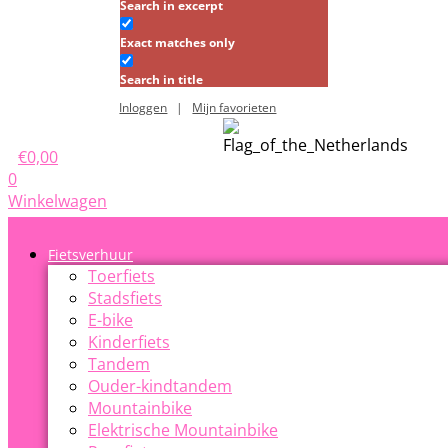
Search in excerpt
Exact matches only
Search in title
Inloggen
|
Mijn favorieten
€
0,00
0
Winkelwagen
Fietsverhuur
Toerfiets
Stadsfiets
E-bike
Kinderfiets
Tandem
Ouder-kindtandem
Mountainbike
Elektrische Mountainbike