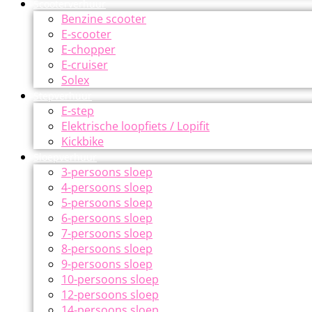
Scooterverhuur
Benzine scooter
E-scooter
E-chopper
E-cruiser
Solex
Stepverhuur
E-step
Elektrische loopfiets / Lopifit
Kickbike
Sloepverhuur
3-persoons sloep
4-persoons sloep
5-persoons sloep
6-persoons sloep
7-persoons sloep
8-persoons sloep
9-persoons sloep
10-persoons sloep
12-persoons sloep
14-persoons sloep