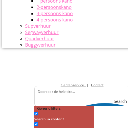
1 persoons kano
2-persoonskano
3-persoons kano
4-persoons kano
Supverhuur
Segwayverhuur
Quadverhuur
Buggyverhuur
Klantenservice
|
Contact
Search
Generic filters
Search in content