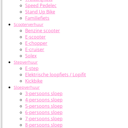
Speed Pedelec
Stand Up Bike
Familiefiets
Scooterverhuur
Benzine scooter
E-scooter
E-chopper
E-cruiser
Solex
Stepverhuur
E-step
Elektrische loopfiets / Lopifit
Kickbike
Sloepverhuur
3-persoons sloep
4-persoons sloep
5-persoons sloep
6-persoons sloep
7-persoons sloep
8-persoons sloep