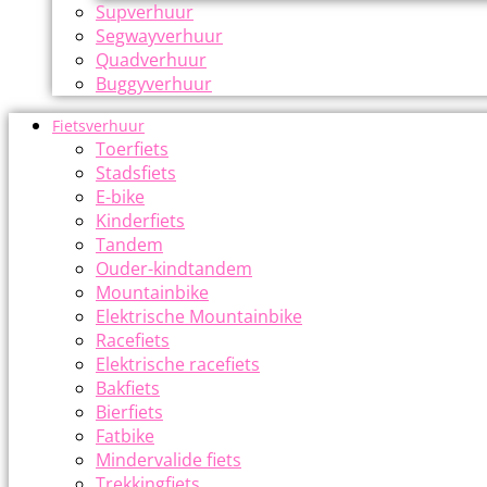
Supverhuur
Segwayverhuur
Quadverhuur
Buggyverhuur
Fietsverhuur
Toerfiets
Stadsfiets
E-bike
Kinderfiets
Tandem
Ouder-kindtandem
Mountainbike
Elektrische Mountainbike
Racefiets
Elektrische racefiets
Bakfiets
Bierfiets
Fatbike
Mindervalide fiets
Trekkingfiets