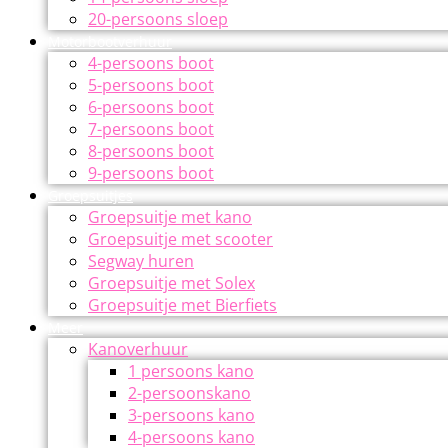
20-persoons sloep
Motorbootverhuur
4-persoons boot
5-persoons boot
6-persoons boot
7-persoons boot
8-persoons boot
9-persoons boot
Groepsuitjes
Groepsuitje met kano
Groepsuitje met scooter
Segway huren
Groepsuitje met Solex
Groepsuitje met Bierfiets
Meer
Kanoverhuur
1 persoons kano
2-persoonskano
3-persoons kano
4-persoons kano