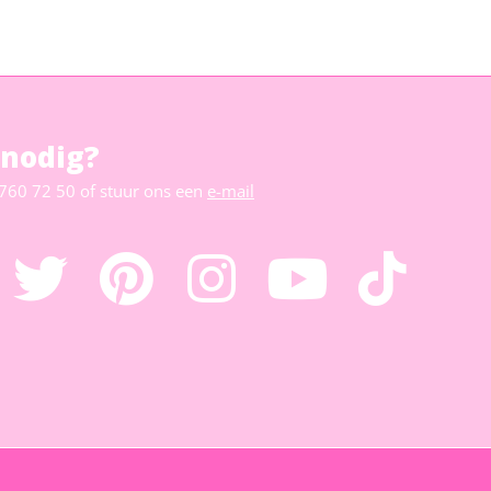
 nodig?
 760 72 50
of stuur ons een
e-mail