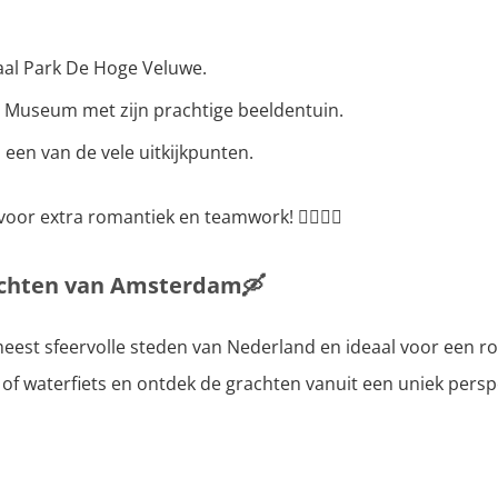
aal Park De Hoge Veluwe.
r Museum met zijn prachtige beeldentuin.
j een van de vele uitkijkpunten.
or extra romantiek en teamwork! 🚴‍♂️🚴‍♀️
rachten van Amsterdam
🛶
est sfeervolle steden van Nederland en ideaal voor een ro
of waterfiets en ontdek de grachten vanuit een uniek perspe