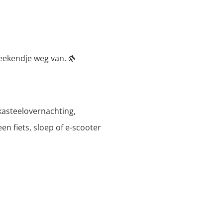
eekendje weg van. 🍇
 kasteelovernachting,
n fiets, sloep of e-scooter