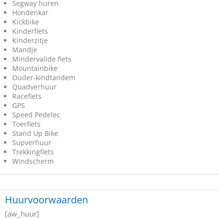
Segway huren
Hondenkar
Kickbike
Kinderfiets
Kinderzitje
Mandje
Mindervalide fiets
Mountainbike
Ouder-kindtandem
Quadverhuur
Racefiets
GPS
Speed Pedelec
Toerfiets
Stand Up Bike
Supverhuur
Trekkingfiets
Windscherm
Huurvoorwaarden
[aw_huur]