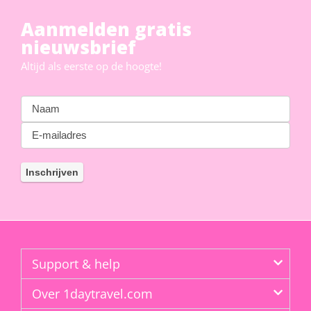
Aanmelden gratis
nieuwsbrief
Altijd als eerste op de hoogte!
Support & help
Over 1daytravel.com